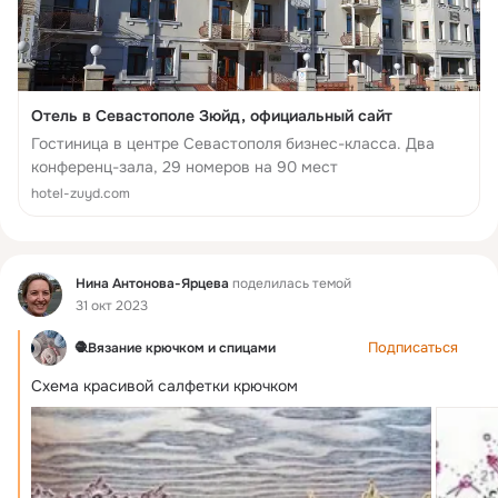
Рад, что я выбрал в Калугу маршрут
На новогодние дни отпускные
Ведь путешествия вечно влекут...
Отель в Севастополе Зюйд, официальный сайт
Гостиница в центре Севастополя бизнес-класса. Два
конференц-зала, 29 номеров на 90 мест
hotel-zuyd.com
Фид
Нина Антонова-Ярцева
поделилась темой
31 окт 2023
Подписаться
🧶Вязание крючком и спицами
Схема красивой салфетки крючком