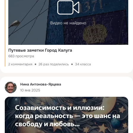
Не подчинившись литовскому князю
Дмитрию стали Донскому верны.
Назван Калугой был издревле город
И расположен он в стыке двух рек,
Видео не найдено
Между Угрой и Окой встал он в створе, 
Выдержать чтобы татарский набег.
Но до сих пор об истории спорят
Сколько доподлинно городу лет.
Путевые заметки Город Калуга
Время не стало для града помехой,
683 просмотра
Он возродился со средних веков,
И лишь добившись большого успеха
2 комментария
26 раз поделились
34 класса
Центром космическим средь городов
Стал он в России, где жил Циолковский,
Классный музей был открыт и готов,
Фид
Нина Антонова-Ярцева
Тех принимать кто всем горд достиженьям,
10 янв 2025
И кто увидеть хотел бы всё сам,
И несомненно восторг без сомненья 
Сердце наполнит уверен я вам
Все наши лучшие изобретенья
Те, что противникам не по зубам.
Рядом с Калугой ещё одно место