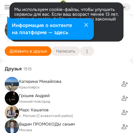
Войти
Мы используем cookie-файлы, чтобы улучшить
сервисы для вас. Если ваш возраст менее 13 лет,
настроить cookie-файлы должен ваш законный
Нина Антонова-Ярцева
представитель.
Больше информации
Информация о контенте
Разрешить все
Настроить
на платформе — здесь
г. Орел
11 января (52 года)
Новосильская муниципальная общеобразовате
Подробнее
Добавить в друзья
Написать
Друзья
1515
Катерина Михайлова
Красноярск
Грошев Андрей
Нижний Новгород
Марс Кашапов
с. Малояз (Салаватский район)
Вадим ПРОМОКОДЫ своим
Москва