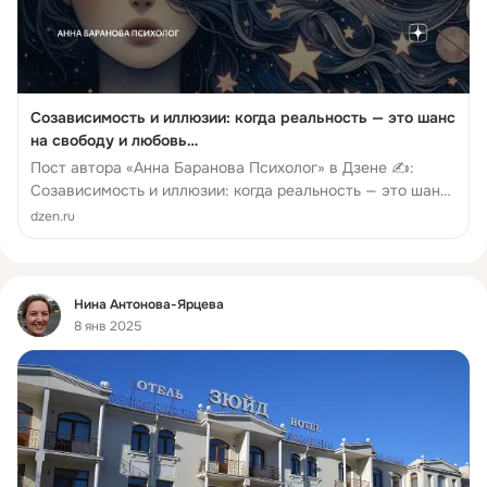
Мимо которого вряд-ли пройти
И побывать в нем весьма интересно
Город Козельск впереди на пути,
С Оптиной Пустынью связан он тесно,
Что куполами на солнце блестит,
И колокольный звон там повсеместно
Созависимость и иллюзии: когда реальность — это шанс
Слышится всем кто нанёс свой визит.
на свободу и любовь…
Богу святые несут службу старцы, 
Пост автора «Анна Баранова Психолог» в Дзене ✍:
Молятся, глядя на лики икон,
Созависимость и иллюзии: когда реальность — это шанс
Благословляя, сложив вместе пальцы,
на свободу и любовь Созависимые отношения часто
dzen.ru
И прихожан осеняя крестом.
строятся не на том, что есть, а на том, во что мы
В монастыре они божьи посланцы, 
Душу согреют любого теплом.
Подвиг Козельска в гербе отразили
Фид
Нина Антонова-Ярцева
В битве с Батыем держался острог,
8 янв 2025
В городе два почти месяца были
В полной осаде, но бой был жесток,  
Головы все как один в нём сложили
Остановив тем татар как итог.
Окский простор и луга заливные
Радуют глаз и вернуться зовут
Край благодатный, где был я впервые,