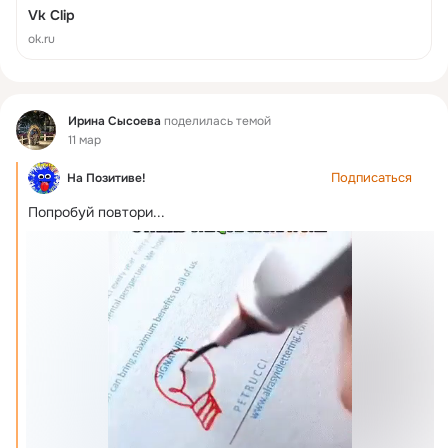
Vk Clip
ok.ru
Фид
Ирина Сысоева
поделилась темой
11 мар
Подписаться
На Позитиве!
Попробуй повтори...