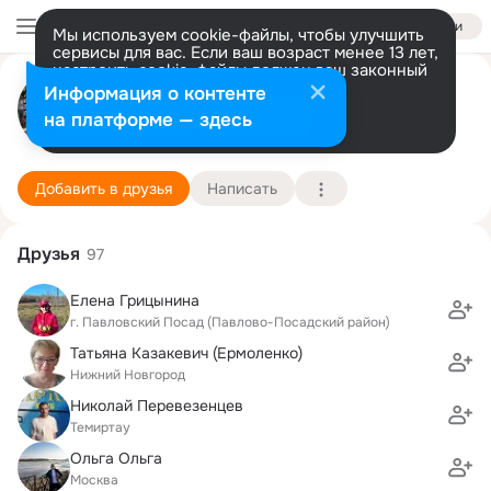
Войти
Мы используем cookie-файлы, чтобы улучшить
сервисы для вас. Если ваш возраст менее 13 лет,
настроить cookie-файлы должен ваш законный
Ирина Сысоева
представитель.
Больше информации
Информация о контенте
Разрешить все
Настроить
на платформе — здесь
г. Железнодорожный (Подмосковье)
12 февраля
7 школа
Подробнее
Добавить в друзья
Написать
Друзья
97
Елена Грицынина
г. Павловский Посад (Павлово-Посадский район)
Татьяна Казакевич (Ермоленко)
Нижний Новгород
Николай Перевезенцев
Темиртау
Ольга Ольга
Москва