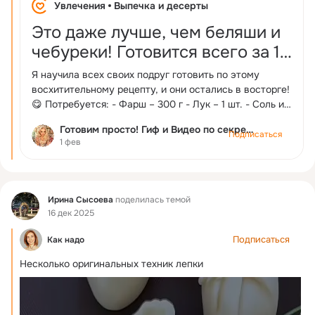
Увлечения
Выпечка и десерты
Это даже лучше, чем беляши и
чебуреки! Готовится всего за 10
минут. Результат вас точно
Я научила всех своих подруг готовить по этому
удивит!
восхитительному рецепту, и они остались в восторге!
😋 Потребуется: - Фарш – 300 г - Лук – 1 шт. - Соль и
перец – по вкусу - Яйца – 2 шт. - Молоко – 50 мл -
Готовим просто! Гиф и Видео по секрету с интернету
Соль – по вкусу - Мука – 2 ст. л. - Лаваш
Подписаться
1 фев
Фид
Ирина Сысоева
поделилась темой
16 дек 2025
Подписаться
Как надо
Несколько оригинальных техник лепки