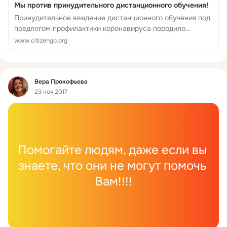
Мы против принудительного дистанционного обучения!
Принудительное введение дистанционного обучения под
предлогом профилактики коронавируса породило
настоящий беспредел в школах, кружках, секциях,
www.citizengo.org
колледжах и вузах. Серьезно страдает качество
обучения и ...
Фид
Вера Прокофьева
23 ноя 2017
Помогайте людям, даже если вы 
знаете, что они не могут помочь 
Вам!!!!