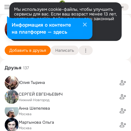
Войти
Мы используем cookie-файлы, чтобы улучшить
сервисы для вас. Если ваш возраст менее 13 лет,
настроить cookie-файлы должен ваш законный
Вера Прокофьева
представитель.
Больше информации
Информация о контенте
Разрешить все
Настроить
на платформе — здесь
Москва
12 сентября (49 лет)
45 школа
Подробнее
Добавить в друзья
Написать
Друзья
137
Юлия Тырина
СЕРГЕЙ ЕВГЕНЬЕВИЧ
Нижний Новгород
Анна Шепелева
Москва
Мартынова Ольга
Москва