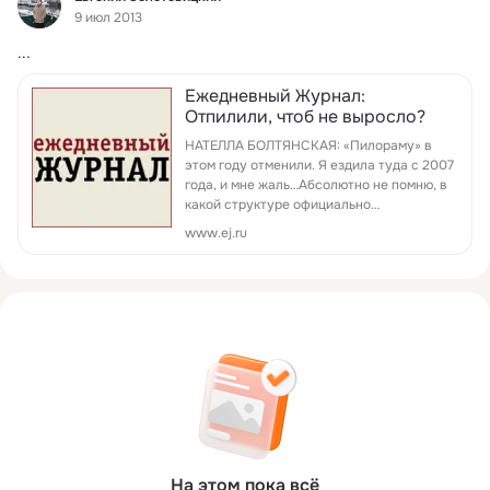
9 июл 2013
...
Ежедневный Журнал:
Отпилили, чтоб не выросло?
НАТЕЛЛА БОЛТЯНСКАЯ: «Пилораму» в
этом году отменили. Я ездила туда с 2007
года, и мне жаль…Абсолютно не помню, в
какой структуре официально
задействована, поэтому пишу как
www.ej.ru
посетитель, участник и
заинтересованное лицо. Что это такое?
Это ежегодный форум, п...
На этом пока всё