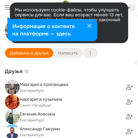
Войти
Мы используем cookie-файлы, чтобы улучшить
сервисы для вас. Если ваш возраст менее 13 лет,
настроить cookie-файлы должен ваш законный
Евгений Золотовицкий
представитель.
Больше информации
Информация о контенте
Разрешить все
Настроить
на платформе — здесь
Санкт-Петербург
22 февраля (69 лет)
13 лингвистическая гимназия
Подробнее
Добавить в друзья
Написать
Друзья
10
Маргарита Кропанцева
Екатеринбург
маргарита кузьмина
Санкт-Петербург
Евгения Алесина
Екатеринбург
Александр Гавурин
Екатеринбург