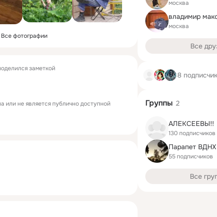
москва
владимир мак
москва
Все фотографии
Все дру
оделился заметкой
8 подписчи
Группы
2
а или не является публично доступной
АЛЕКСЕЕВЫ!!
130 подписчиков
Парапет ВДНХ
55 подписчиков
Все гру