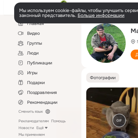
Мы используем cookie-файлы, чтобы улучшить сервис
законный представитель.
Больше информации
Левая
Главная
колонка
Ма
Видео
Группы
Люди
Д
Публикации
Игры
Фотографии
Подарки
Поздравления
Рекомендации
Сменить язык
GIF
Рекламодателям
Помощь
Новости
Ещё
Мы применяем