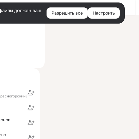
Войти
e-файлы должен ваш
Разрешить все
Настроить
Правая
ний визит: 5 июн 2023
колонка
Красногорский район)
понов
ева