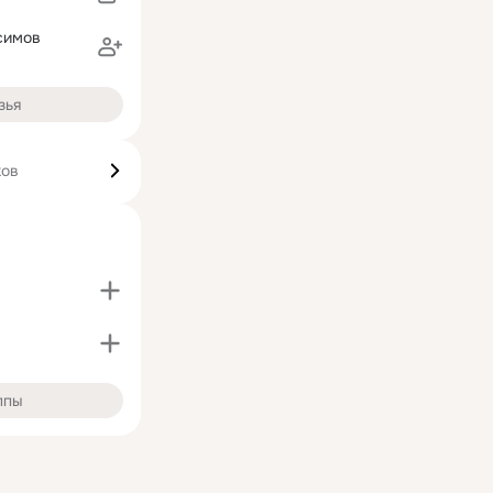
симов
зья
ков
ппы