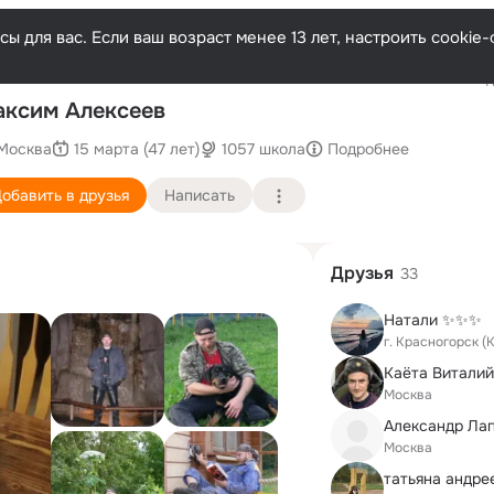
ы для вас. Если ваш возраст менее 13 лет, настроить cooki
Послед
ксим Алексеев
Москва
15 марта (47 лет)
1057 школа
Подробнее
обавить в друзья
Написать
Друзья
33
Натали ✨✨✨
г. Красногорск (
Каёта Виталий
Москва
Александр Ла
Москва
татьяна андре