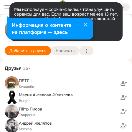
Войти
Мы используем cookie-файлы, чтобы улучшить
сервисы для вас. Если ваш возраст менее 13 лет,
настроить cookie-файлы должен ваш законный
Таня Богданова
представитель.
Больше информации
Информация о контенте
Разрешить все
Настроить
на платформе — здесь
Кишинёв
27 июля (41 год)
3 школа
Подробнее
Добавить в друзья
Написать
Друзья
257
ПЕТЯ l
Кишинёв
Мария Ангелова-Желяпова
Burgas
Пётр Писов
Твардица
Андрей Желяпов
Москва