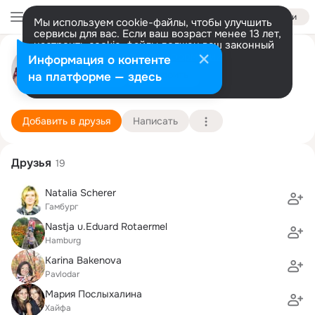
Войти
Мы используем cookie-файлы, чтобы улучшить
сервисы для вас. Если ваш возраст менее 13 лет,
настроить cookie-файлы должен ваш законный
Ольга Топко
представитель.
Больше информации
Информация о контенте
Разрешить все
Настроить
на платформе — здесь
Гамбург
19 января (39 лет)
1 школа
Подробнее
Добавить в друзья
Написать
Друзья
19
Natalia Scherer
Гамбург
Nastja u.Eduard Rotaermel
Hamburg
Karina Bakenova
Pavlodar
Мария Послыхалина
Хайфа