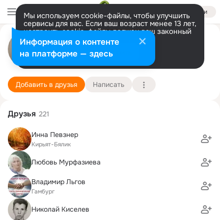
Войти
Мы используем cookie-файлы, чтобы улучшить
сервисы для вас. Если ваш возраст менее 13 лет,
настроить cookie-файлы должен ваш законный
Наташа Серик (Плоткина)
представитель.
Больше информации
Информация о контенте
Разрешить все
Настроить
на платформе — здесь
Аврора
25 августа (53 года)
3 школа
Подробнее
Добавить в друзья
Написать
Друзья
221
Инна Певзнер
Кирьят-Бялик
Любовь Мурфазиева
Владимир Льгов
Гамбург
Николай Киселев