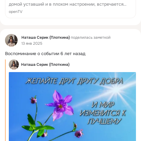
домой уставший и в плохом настроении, встречается
часто. И если домашние встречают его с недовольной
openTV
миной - а почему это он не улыбается им, разве он не
рад, что в...
Фид
Наташа Серик (Плоткина)
поделилась заметкой
13 янв 2025
Воспоминание о событии 6 лет назад
Наташа Серик (Плоткина)