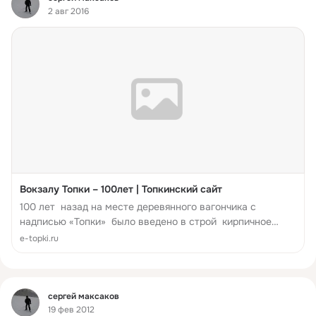
2 авг 2016
Вокзалу Топки – 100лет | Топкинский сайт
100 лет назад на месте деревянного вагончика с
надписью «Топки» было введено в строй кирпичное
здание, которое и сегодня украшает наш город. Это
e-topki.ru
памятник архитектуры и истории не только Топок, но и
региона. ...
Фид
сергей максаков
19 фев 2012