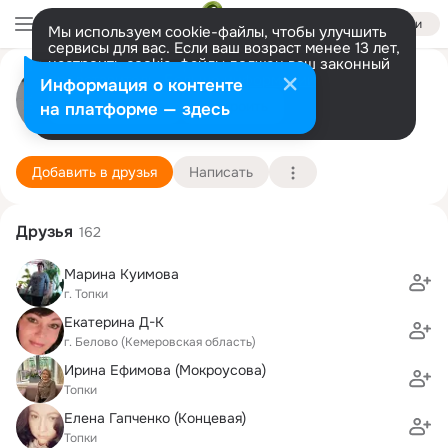
Войти
Мы используем cookie-файлы, чтобы улучшить
сервисы для вас. Если ваш возраст менее 13 лет,
настроить cookie-файлы должен ваш законный
сергей максаков
представитель.
Больше информации
Информация о контенте
Разрешить все
Настроить
на платформе — здесь
топки
19 февраля (42 года)
7 школа
Подробнее
Добавить в друзья
Написать
Друзья
162
Марина Куимова
г. Топки
Екатерина Д-К
г. Белово (Кемеровская область)
Ирина Ефимова (Мокроусова)
Топки
Елена Гапченко (Концевая)
Топки