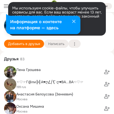
Войти
Мы используем cookie-файлы, чтобы улучшить
сервисы для вас. Если ваш возраст менее 13 лет,
настроить cookie-файлы должен ваш законный
Сергей Фирсов
представитель.
Больше информации
Информация о контенте
Разрешить все
Настроить
на платформе — здесь
Москва
5 ноября (46 лет)
22033
Подробнее
Добавить в друзья
Написать
Друзья
83
Лена Грошева
.
☜♡☞Г@ли╠╣А♥ღ⎳⎛⎲ ღ♥ВА...ВА☜♡☞
199 rus​
Анастасия Белоусова (Зенкевич)
Москва
Оксана Мишина
Москва