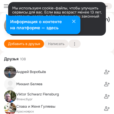
Войти
Мы используем cookie-файлы, чтобы улучшить
сервисы для вас. Если ваш возраст менее 13 лет,
настроить cookie-файлы должен ваш законный
Lena & Juri Schneider(Engelmann)
представитель.
Больше информации
Информация о контенте
Разрешить все
Настроить
на платформе — здесь
Bad Oeynhausen
9 апреля (53 года)
2 школа им. Д.М. Карбышева
Подробнее
Добавить в друзья
Написать
Друзья
108
Андрей Воробьёв
Михаил Беляев
Viktor Schwarz Flensburg
Фленсбург
Слава и Женя Гуляевы
Красноярск