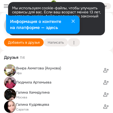
Войти
Мы используем cookie-файлы, чтобы улучшить
сервисы для вас. Если ваш возраст менее 13 лет,
настроить cookie-файлы должен ваш законный
представитель.
Больше информации
Anton Kochelayev
Информация о контенте
Разрешить все
Настроить
на платформе — здесь
Moskva
11 июля
Подробнее
Добавить в друзья
Написать
Друзья
114
Внира Ахметова (Ахунова)
Уфа
Людмила Артемьева
Галина Хамидулина
Москва
Галина Кудрявцева
Саратов