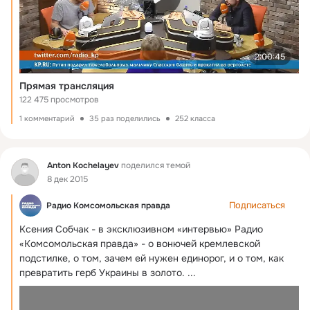
2:00:45
Прямая трансляция
122 475 просмотров
1 комментарий
35 раз поделились
252 класса
Фид
Anton Kochelayev
поделился темой
8 дек 2015
Подписаться
Радио Комсомольская правда
Ксения Собчак - в эксклюзивном «интервью» Радио 
«Комсомольская правда» - о вонючей кремлевской 
подстилке, о том, зачем ей нужен единорог, и о том, как 
превратить герб Украины в золото.
 ...