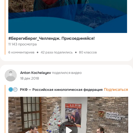
#БерегиБерег_Челлендж. Присоединяйся!
11 143 просмотра
6 комментариев
42 раза поделились
80 классов
Фид
Anton Kochelayev
поделился видео
18 дек 2018
Подписаться
РКФ — Российская кинологическая федерация