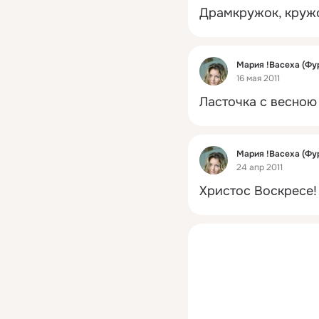
Драмкружок, кружо
Фид
Мария !Васеха (Фу
16 мая 2011
Ласточка с весною 
Фид
Мария !Васеха (Фу
24 апр 2011
Христос Воскресе!