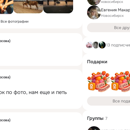
новосибирск
Новосибирск
Все фотографии
Все дру
рсова)
13 подписчи
Подарки
рсова)
 по фото, нам еще и петь 
Все под
Группы
7
рсова)