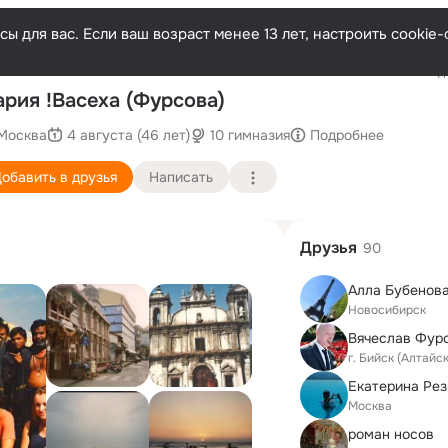
ы для вас. Если ваш возраст менее 13 лет, настроить cooki
Последн
рия !Васеха (Фурсова)
Москва
4 августа (46 лет)
10 гимназия
Подробнее
обавить в друзья
Написать
Друзья
90
Алла Бубенова
Новосибирск
Вячеслав Фур
г. Бийск (Алтайс
Москва
роман носов