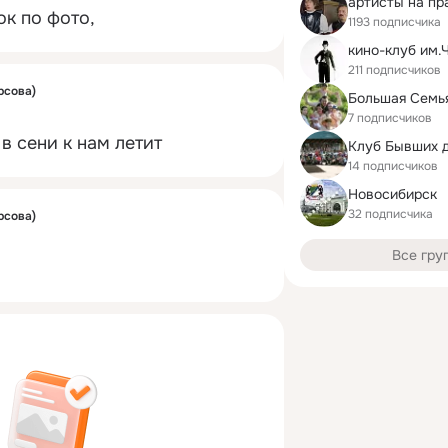
артисты на пр
к по фото,
1193 подписчика
211 подписчиков
рсова)
Большая Семь
7 подписчиков
в сени к нам летит
14 подписчиков
Новосибирск
32 подписчика
рсова)
Все гру