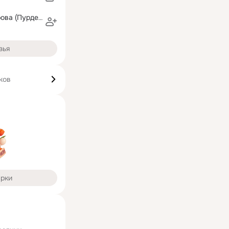
Евгения Макарова (Пурденко)
зья
ков
арки