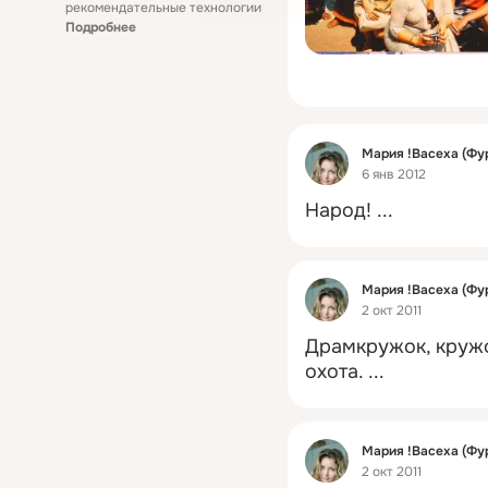
рекомендательные технологии
Подробнее
Фид
Мария !Васеха (Фу
6 янв 2012
Народ!
 ...
Фид
Мария !Васеха (Фу
2 окт 2011
Драмкружок, кружок
охота.
 ...
Фид
Мария !Васеха (Фу
2 окт 2011