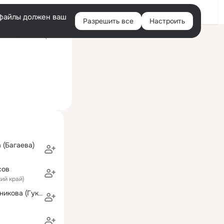
Войти
e-файлы должен ваш
Разрешить все
Настроить
Правая
ий визит: 22 апр 2014
колонка
 (Багаева)
сов
кий край)
Екатерина Резникова (Гукемухова)