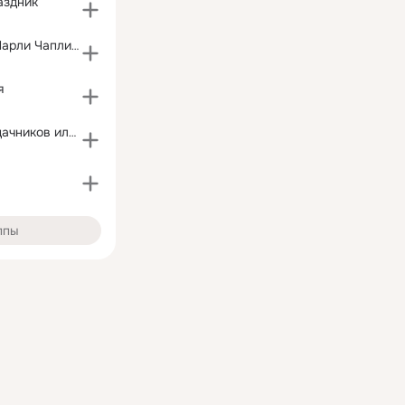
аздник
кино-клуб им.Чарли Чаплина
я
Клуб Бывших дачников или просто хороших людей
ппы