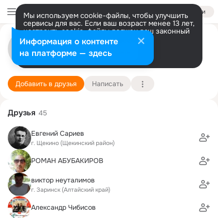
Войти
Мы используем cookie-файлы, чтобы улучшить
сервисы для вас. Если ваш возраст менее 13 лет,
настроить cookie-файлы должен ваш законный
Эдуард Бутырский
представитель.
Больше информации
Информация о контенте
Разрешить все
Настроить
на платформе — здесь
г. Заринск. Алтайский край
11 июля (59 лет)
7 школа
Подробнее
Добавить в друзья
Написать
Друзья
45
Евгений Сариев
г. Щекино (Щекинский район)
РОМАН АБУБАКИРОВ
виктор неуталимов
г. Заринск (Алтайский край)
Александр Чибисов