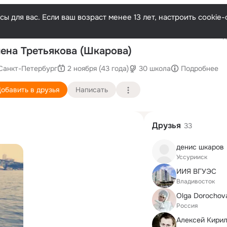
ы для вас. Если ваш возраст менее 13 лет, настроить cooki
Последн
ена Третьякова (Шкарова)
Санкт-Петербург
2 ноября (43 года)
30 школа
Подробнее
обавить в друзья
Написать
Друзья
33
денис шкаров
Уссурииск
ИИЯ ВГУЭС
Владивосток
Olga Dorochov
Россия
Алексей Кири