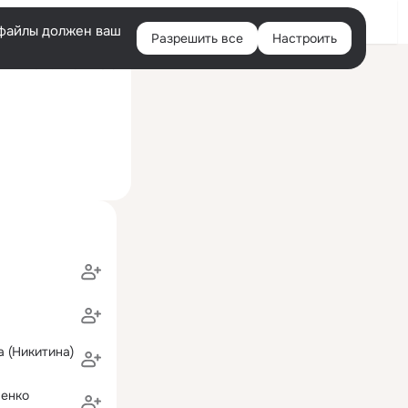
Войти
e-файлы должен ваш
Разрешить все
Настроить
Правая
ий визит: 24 авг 2018
колонка
a (Никитина)
ленко