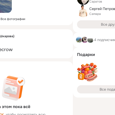
Саратов
Сергей Петро
Самара
Все фотографии
Все дру
(Шкарова)
4 подписчи
recrow
Подарки
Все под
 этом пока всё
ОК
, чтобы посмотреть всю