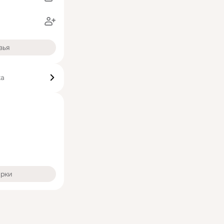
в
зья
ка
арки