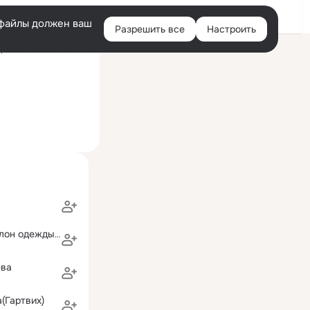
Войти
e-файлы должен ваш
Разрешить все
Настроить
Правая
ний визит: 21 авг 2013
колонка
Abendmode Салон одежды в Бохуме
ева
(Гартвих)