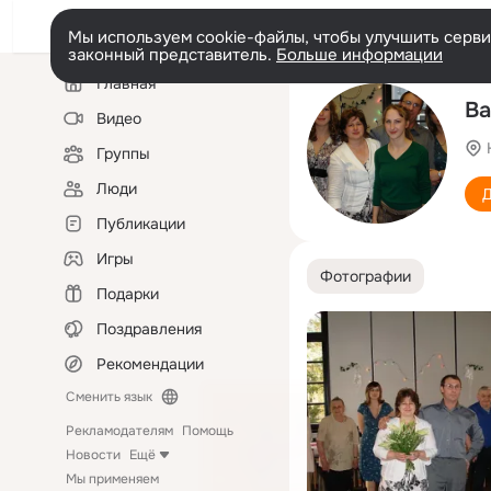
Мы используем cookie-файлы, чтобы улучшить сервис
законный представитель.
Больше информации
Левая
Главная
колонка
Ва
Видео
Группы
Люди
Д
Публикации
Игры
Фотографии
Подарки
Поздравления
Рекомендации
Сменить язык
Рекламодателям
Помощь
Новости
Ещё
Мы применяем