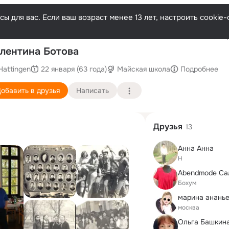
ы для вас. Если ваш возраст менее 13 лет, настроить cooki
Послед
лентина Ботова
Hattingen
22 января (63 года)
Майская школа
Подробнее
обавить в друзья
Написать
Друзья
13
Анна Анна
H
Бохум
марина анань
москва
Ольга Башкина