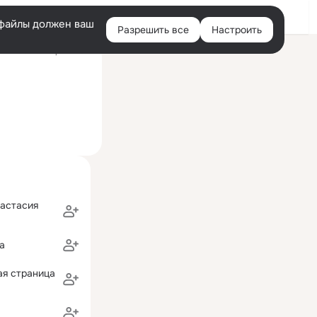
Войти
e-файлы должен ваш
Разрешить все
Настроить
Правая
ий визит: вчера 22:04
колонка
настасия
а
ая страница