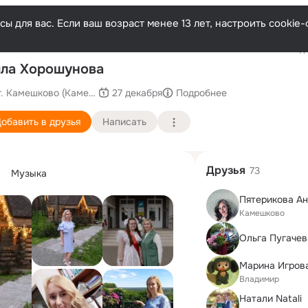
ы для вас. Если ваш возраст менее 13 лет, настроить cooki
Последн
ла Хорошунова
г. Камешково (Камешковский район)
27 декабря
Подробнее
обавить в друзья
Написать
Друзья
73
Музыка
Пятерикова А
Камешково
Ольга Пугачев
Марина Игров
Владимир
Натали Natali