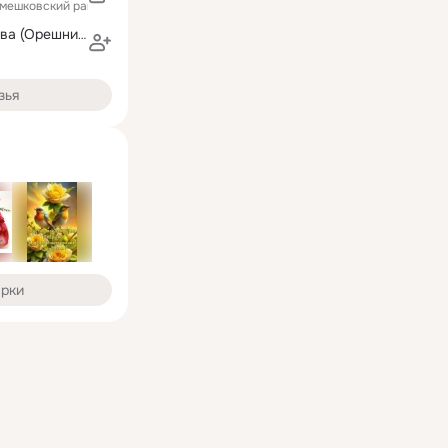
амешковский район)
Наталья Зайцева (Орешникова)
зья
арки