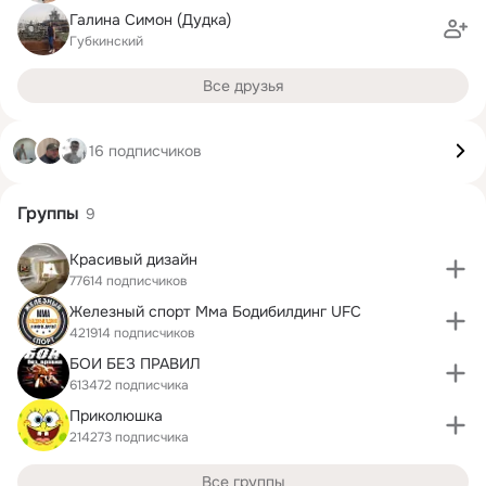
Галина Симон (Дудка)
Губкинский
Все друзья
16 подписчиков
Группы
9
Красивый дизайн
77614 подписчиков
Железный спорт Мма Бодибилдинг UFC
421914 подписчиков
БОИ БЕЗ ПРАВИЛ
613472 подписчика
Приколюшка
214273 подписчика
Все группы