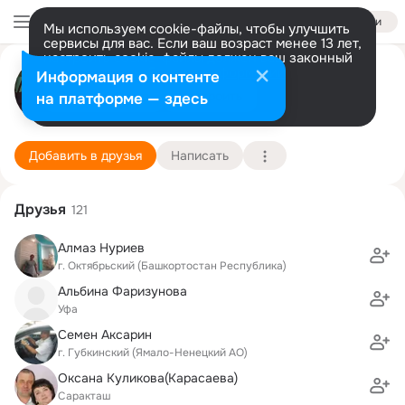
Войти
Мы используем cookie-файлы, чтобы улучшить
сервисы для вас. Если ваш возраст менее 13 лет,
настроить cookie-файлы должен ваш законный
Шамиль Абдульманов
представитель.
Больше информации
Информация о контенте
Разрешить все
Настроить
на платформе — здесь
Губкинский (Октябрьский)
26 апреля (41 год)
3 школа
Подробнее
Добавить в друзья
Написать
Друзья
121
Алмаз Нуриев
г. Октябрьский (Башкортостан Республика)
Альбина Фаризунова
Уфа
Семен Аксарин
г. Губкинский (Ямало-Ненецкий АО)
Оксана Куликова(Карасаева)
Саракташ