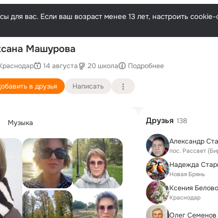
ы для вас. Если ваш возраст менее 13 лет, настроить cooki
сана Машурова
Краснодар
14 августа
20 школа
Подробнее
обавить в друзья
Написать
Друзья
138
Музыка
Александр Ст
пос. Рассвет (Б
Надежда Стар
Новая Брянь
Краснодар
Олег Семенов