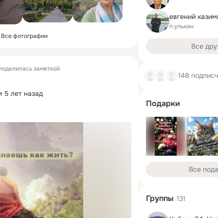
евгений казим
п.улькан
Все фотографии
Все дру
поделилась заметкой
148 подпис
 5 лет назад
Подарки
Все под
Группы
131