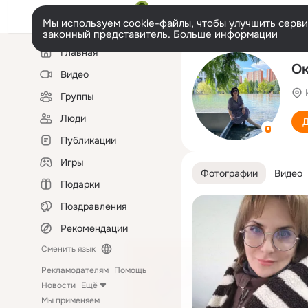
Мы используем cookie-файлы, чтобы улучшить сервис
законный представитель.
Больше информации
Левая
Главная
колонка
Ок
Видео
Группы
Люди
Д
Публикации
Игры
Фотографии
Видео
Подарки
Поздравления
Рекомендации
Сменить язык
Рекламодателям
Помощь
Новости
Ещё
Мы применяем