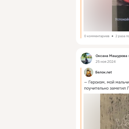
0 комментариев
2 раза 
Фид
Оксана Машурова
25 ноя 2024
Белок.net
— Героизм, мой мальчи
поучительно заметил 