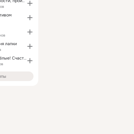
Кубань 24. Новости, происшествия, ДТП
ков
итивом
ков
ня лапки
а
Любимые! Весёлые! Счастливые!
ов
ппы