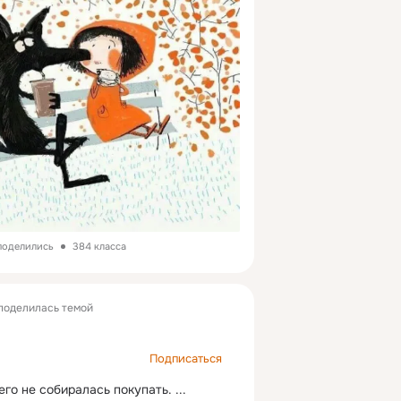
 поделились
384 класса
поделилась темой
Подписаться
го не собиралась покупать.
 ...