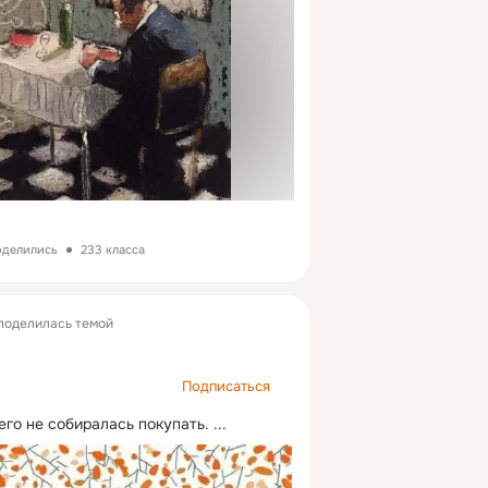
поделились
233 класса
поделилась темой
Подписаться
го не собиралась покупать.
 ...