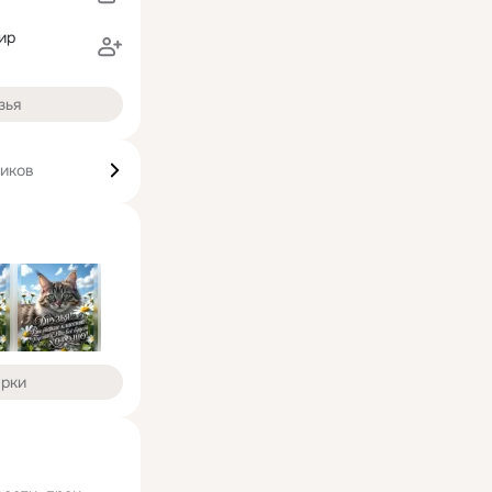
ир
зья
чиков
арки