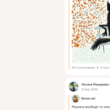
48 комментариев
31 раз
Фид
Оксана Машурова
21 янв 2024
Белок.net
Мухина вообще-то ниче