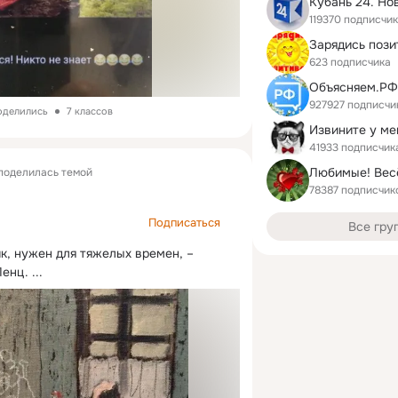
119370 подписчи
Зарядись поз
623 подписчика
Объясняем.РФ
927927 подписчи
поделились
7 классов
Извините у ме
41933 подписчик
поделилась темой
78387 подписчик
Подписаться
Все гру
к, нужен для тяжелых времен, – 
Ленц.
 ...