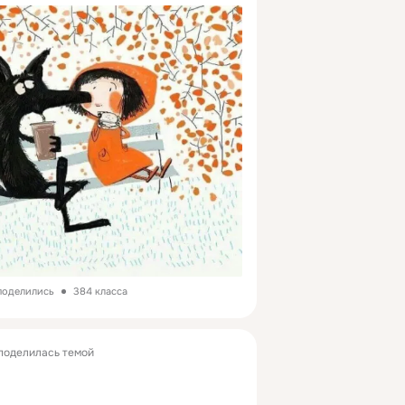
 поделились
384 класса
поделилась темой