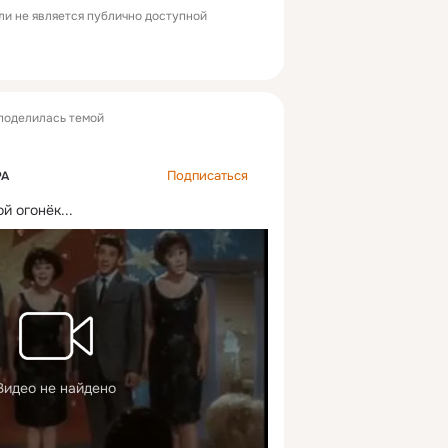
ли не является публично доступной
поделилась темой
Подписаться
РА
й огонёк...
Видео не найдено