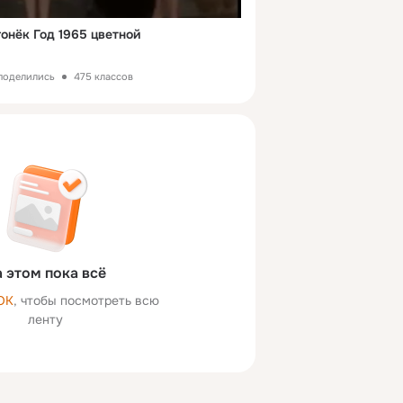
онёк Год 1965 цветной
 поделились
475 классов
 этом пока всё
ОК
, чтобы посмотреть всю
ленту