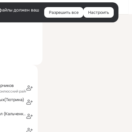
Войти
e-файлы должен ваш
Разрешить все
Настроить
Правая
Сейчас на сайте
колонка
арчиков
ирилюсский район)
ых(Тютрина)
Ксения Беловол (Кальченко)