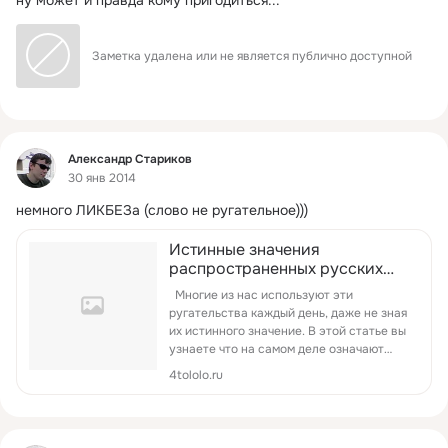
ну может и правда кому пригодиться...
Заметка удалена или не является публично доступной
Фид
Александр Стариков
30 янв 2014
немного ЛИКБЕЗа (слово не ругательное)))
Истинные значения
распространенных русских
ругательств | Ультрамарин
Многие из нас используют эти
ругательства каждый день, даже не зная
их истинного значение. В этой статье вы
узнаете что на самом деле означают
такие ругательства как дурак, подонок,
4tololo.ru
сволочь и т.д. Ругайте с умом!