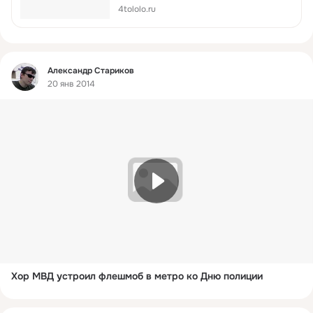
песни группы Queen "Show must go on"!
4tololo.ru
Первый раунд! У кого песня получилась
лучше по-вашему мнению...
Фид
Александр Стариков
20 янв 2014
Хор МВД устроил флешмоб в метро ко Дню полиции