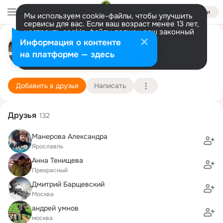
Войти
Мы используем cookie-файлы, чтобы улучшить
сервисы для вас. Если ваш возраст менее 13 лет,
настроить cookie-файлы должен ваш законный
Александр Стариков
представитель.
Больше информации
Информация о контенте
Разрешить все
Настроить
на платформе — здесь
Москва
11 января (48 лет)
Московский автомобильно-дорожный колледж и
Подробнее
Добавить в друзья
Написать
Друзья
132
Манерова Александра
Ярославль
Анна Тенищева
Прекрасный
Дмитрий Барщевский
Москва
андрей умнов
москва