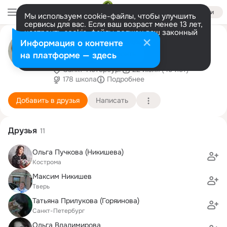
Войти
Мы используем cookie-файлы, чтобы улучшить
сервисы для вас. Если ваш возраст менее 13 лет,
настроить cookie-файлы должен ваш законный
Елена Новожилова
представитель.
Больше информации
Информация о контенте
(Никифорова)
Разрешить все
Настроить
на платформе — здесь
Санкт-Петербург
22 июля (49 лет)
178 школа
Подробнее
Добавить в друзья
Написать
Друзья
11
Ольга Пучкова (Никишева)
Кострома
Максим Никишев
Тверь
Татьяна Прилукова (Горяинова)
Санкт-Петербург
Ольга Владимирова