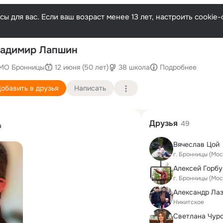
ы для вас. Если ваш возраст менее 13 лет, настроить cooki
П
адимир Лапшин
МО Бронницы
12 июня (50 лет)
38 школа
Подробнее
обавить в друзья
Написать
Друзья
49
а
Вячеслав Цой
г. Бронницы (Мос
Алексей Горбу
г. Бронницы (Мос
Александр Ла
Никитское
Светлана Чур