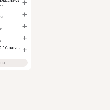
оклассников
ика
ков
ов
в
ОНЛАЙНТРЕЙД.РУ: покупай всё онлайн!
ппы