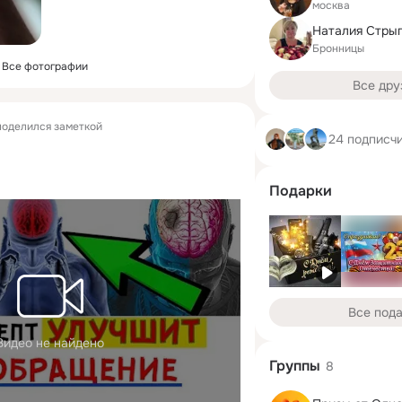
москва
Бронницы
Все фотографии
Все дру
оделился заметкой
24 подписч
Подарки
Все под
Видео не найдено
Группы
8