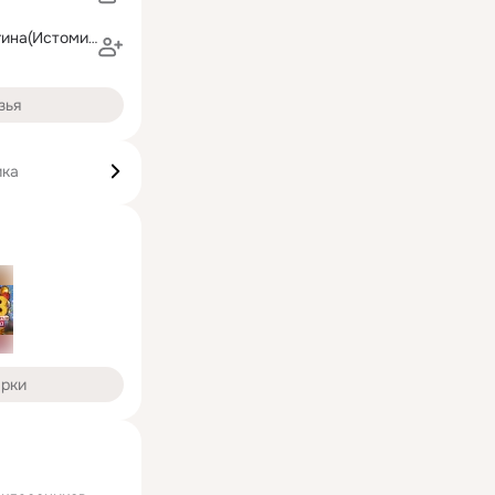
Наталия Стрыгина(Истомина)
зья
ика
арки