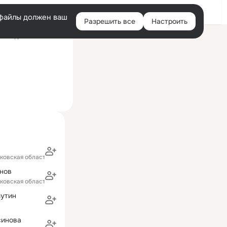
Войти
e-файлы должен ваш
Разрешить все
Настроить
Правая
оследний визит: 5 авг
колонка
ковская область)
нов
ковская область)
зутин
синова