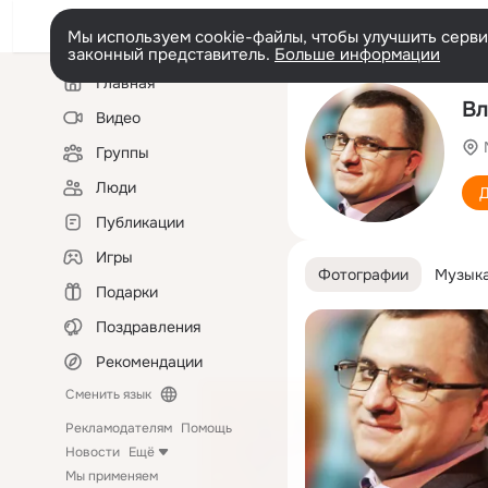
Мы используем cookie-файлы, чтобы улучшить сервис
законный представитель.
Больше информации
Левая
Главная
колонка
Вл
Видео
Группы
Люди
Д
Публикации
Игры
Фотографии
Музык
Подарки
Поздравления
Рекомендации
Сменить язык
Рекламодателям
Помощь
Новости
Ещё
Мы применяем