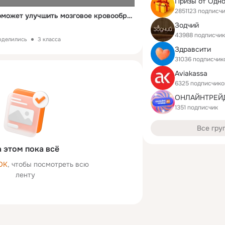
Призы от Одн
2851123 подписч
Этот старый рецепт поможет улучшить мозговое кровообращение и очистить сосуды
Зодчий
43988 подписчи
поделились
3 класса
Здравсити
31036 подписчик
Aviakassa
6325 подписчико
1351 подписчик
Все гру
 этом пока всё
ОК
, чтобы посмотреть всю
ленту