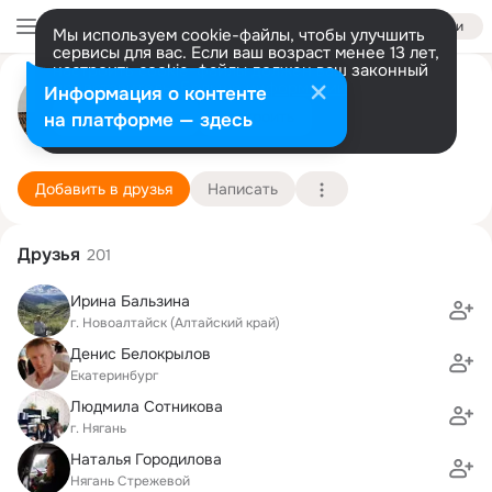
Войти
Мы используем cookie-файлы, чтобы улучшить
сервисы для вас. Если ваш возраст менее 13 лет,
настроить cookie-файлы должен ваш законный
Роман Шестаков
представитель.
Больше информации
Информация о контенте
Разрешить все
Настроить
на платформе — здесь
Нягань
7 января (44 года)
3 школа
Подробнее
Добавить в друзья
Написать
Друзья
201
Ирина Бальзина
г. Новоалтайск (Алтайский край)
Денис Белокрылов
Екатеринбург
Людмила Сотникова
г. Нягань
Наталья Городилова
Нягань Стрежевой