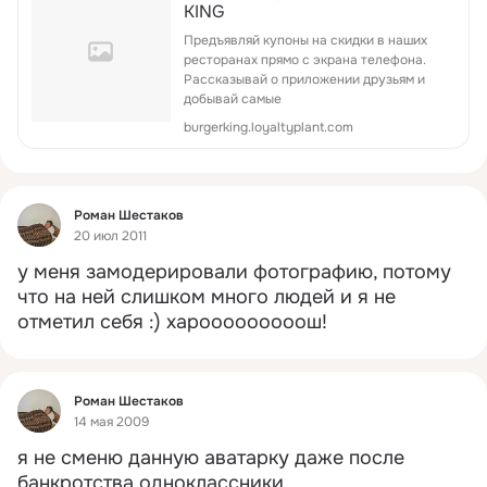
KING
Предъявляй купоны на скидки в наших
ресторанах прямо с экрана телефона.
Рассказывай о приложении друзьям и
добывай самые
burgerking.loyaltyplant.com
Фид
Роман Шестаков
20 июл 2011
у меня замодерировали фотографию, потому 
что на ней слишком много людей и я не 
отметил себя :) харооооооооош!
Фид
Роман Шестаков
14 мая 2009
я не сменю данную аватарку даже после 
банкротства одноклассники.
 ...