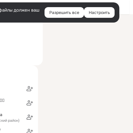
Войти
e-файлы должен ваш
Разрешить все
Настроить
Правая
ий визит: 25 сен 2012
колонка

ва
ский район)
а