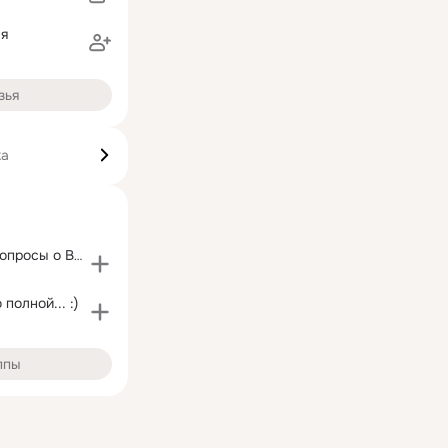
ая
зья
ка
Отвечаем на вопросы о Вашем зрении
полной... :)
ппы