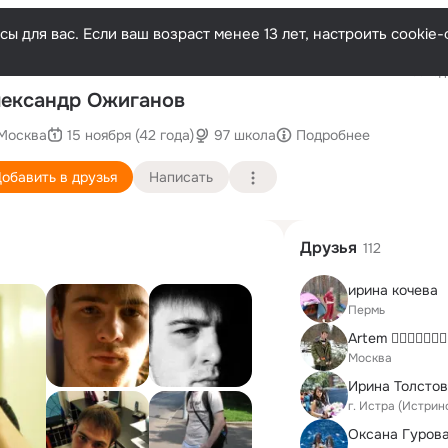
ы для вас. Если ваш возраст менее 13 лет, настроить cooki
Последн
ександр Ожиганов
Москва
15 ноября (42 года)
97 школа
Подробнее
обавить в друзья
Написать
Друзья
112
ирина кочева
Пермь
Artem 
Москва
Ирина Толсто
г. Истра (Истрин
Оксана Гуров