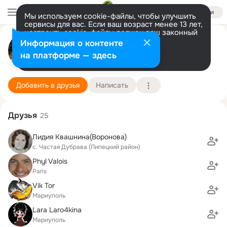
Войти
Мы используем cookie-файлы, чтобы улучшить
сервисы для вас. Если ваш возраст менее 13 лет,
настроить cookie-файлы должен ваш законный
представитель.
Больше информации
Михаил - Надежда Ливчин
Информация о контенте
Разрешить все
Настроить
на платформе — здесь
WESTFIELD
3 марта
Подробнее
Добавить в друзья
Написать
Друзья
25
Лидия Квашнина(Воронова)
с. Частая Дубрава (Липецкий район)
Phyl Valois
Paris
Vik Tor
Мариуполь
Lara Laro4kina
Мариуполь