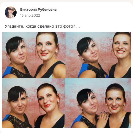
Фид
Виктория Рубеновна
15 апр 2022
Угадайте, когда сделано это фото?
 ...