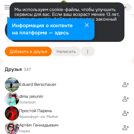
Войти
Мы используем cookie-файлы, чтобы улучшить
сервисы для вас. Если ваш возраст менее 13 лет,
настроить cookie-файлы должен ваш законный
Виктория Рубеновна
представитель.
Больше информации
Информация о контенте
Разрешить все
Настроить
на платформе — здесь
Darmstadt
2 июля
Школа для взрослыx (ве
Подробнее
Добавить в друзья
Написать
Друзья
347
Eduard Berschauer
dima jakunin
Gütersloh
Простой Парень
Франкфурт-на-Майне
Артём Геннадьевич
Нарва