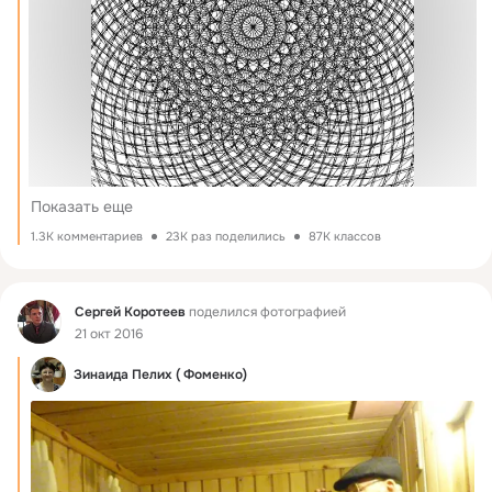
Показать еще
1.3K комментариев
23K раз поделились
87K классов
Фид
Сергей Коротеев
поделился фотографией
21 окт 2016
Зинаида Пелих ( Фоменко)