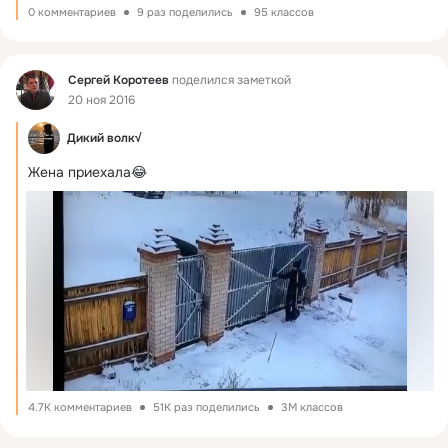
0 комментариев
9 раз поделились
95 классов
Фид
Сергей Коротеев
поделился заметкой
20 ноя 2016
Дикий волк√
Жена приехала😂
4.7K комментариев
51K раз поделились
3M классов