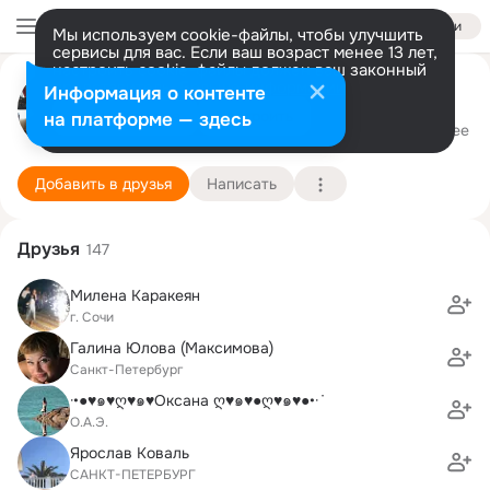
Войти
Мы используем cookie-файлы, чтобы улучшить
сервисы для вас. Если ваш возраст менее 13 лет,
настроить cookie-файлы должен ваш законный
представитель.
Больше информации
Сергей Коротеев
Информация о контенте
Разрешить все
Настроить
на платформе — здесь
Санкт-Петербург
6 сентября
Подробнее
Добавить в друзья
Написать
Друзья
147
Милена Каракеян
г. Сочи
Галина Юлова (Максимова)
Санкт-Петербург
·•●♥๑♥ღ♥๑♥Оксана ღ♥๑♥●ღ♥๑♥●•·˙
О.А.Э.
Ярослав Коваль
САНКТ-ПЕТЕРБУРГ