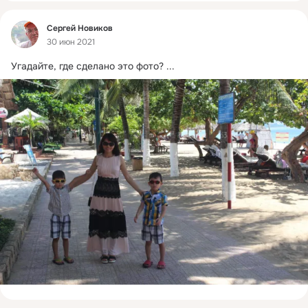
Фид
Сергей Новиков
30 июн 2021
Угадайте, где сделано это фото?
 ...