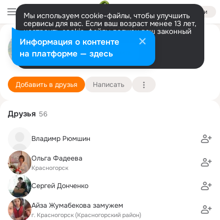
Войти
Мы используем cookie-файлы, чтобы улучшить
сервисы для вас. Если ваш возраст менее 13 лет,
настроить cookie-файлы должен ваш законный
Сергей Новиков
представитель.
Больше информации
Информация о контенте
Разрешить все
Настроить
на платформе — здесь
Нячанг
7 сентября (62 года)
Московское Суворовское военное училище
Подробнее
Добавить в друзья
Написать
Друзья
56
Владимр Рюмшин
Ольга Фадеева
Красногорск
Сергей Донченко
Айза Жумабекова замужем
г. Красногорск (Красногорский район)