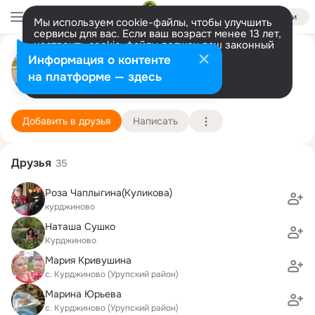
Войти
Мы используем cookie-файлы, чтобы улучшить
сервисы для вас. Если ваш возраст менее 13 лет,
настроить cookie-файлы должен ваш законный
Татьяна Блинова
представитель.
Больше информации
Информация о контенте
Разрешить все
Настроить
на платформе — здесь
Курджиново
24 июля (37 лет)
2 школа
Подробнее
Добавить в друзья
Написать
Друзья
35
Роза Чаплыгина(Куликова)
курджиново
Наташа Сушко
Курджиново
Мария Кривушина
с. Курджиново (Урупский район)
Марина Юрьева
с. Курджиново (Урупский район)