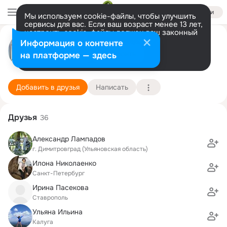
Войти
Мы используем cookie-файлы, чтобы улучшить
сервисы для вас. Если ваш возраст менее 13 лет,
настроить cookie-файлы должен ваш законный
Ирина Поданева
представитель.
Больше информации
Информация о контенте
Разрешить все
Настроить
на платформе — здесь
Баньос
19 апреля (58 лет)
23 школа
Подробнее
Добавить в друзья
Написать
Друзья
36
Александр Лампадов
г. Димитровград (Ульяновская область)
Илона Николаенко
Санкт-Петербург
Ирина Пасекова
Ставрополь
Ульяна Ильина
Калуга