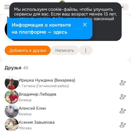
Войти
Мы используем cookie-файлы, чтобы улучшить
сервисы для вас. Если ваш возраст менее 13 лет,
настроить cookie-файлы должен ваш законный
Яна Козырева
представитель.
Больше информации
Информация о контенте
Разрешить все
Настроить
на платформе — здесь
Санкт-Петербург
1 сентября (44 года)
1 гимназия им. В.Я. Шишкова
Подробнее
Добавить в друзья
Написать
Друзья
45
Иришка Нуждина (Вихарева)
г. Гатчина (Гатчинский район)
Владимир Лебедев
Бежецк
Алексей Елин
Бежецк
Ксения Завьялова
Москва