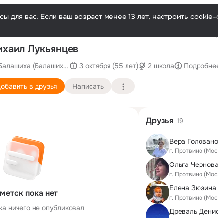
ы для вас. Если ваш возраст менее 13 лет, настроить cooki
Послед
хаил Лукьянцев
Балашиха (Балашихинский район)
3 октября (55 лет)
2 школа
Подробне
обавить в друзья
Написать
Друзья
19
г. Протвино (Мос
Ольга Чернов
г. Протвино (Мос
Елена Зюзина 
меток пока нет
г. Протвино (Мос
ка ничего не опубликовал
Древаль Дени