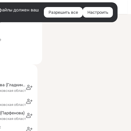
Войти
e-файлы должен ваш
Разрешить все
Настроить
Правая
ний визит: 11 авг 2020
колонка
е
Вера Голованова (Гладкина)
ковская область)
а
ковская область)
(Парфенова)
ковская область)
с