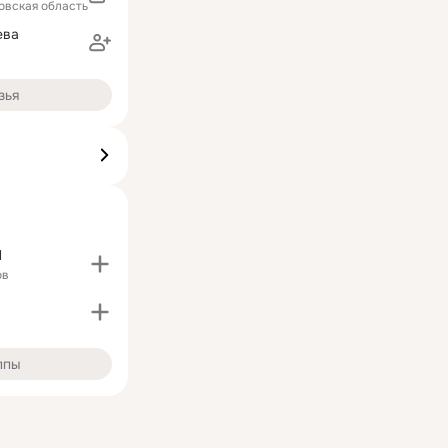
овская область)
ева
зья
И
ов
ппы