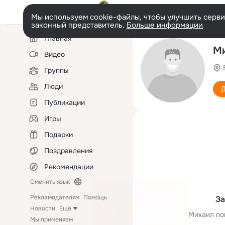
Мы используем cookie-файлы, чтобы улучшить сервис
законный представитель.
Больше информации
Левая
Главная
колонка
Ми
Видео
Группы
Люди
Д
Публикации
Игры
Подарки
Поздравления
Рекомендации
Сменить язык
Рекламодателям
Помощь
За
Новости
Ещё
Михаил по
Мы применяем