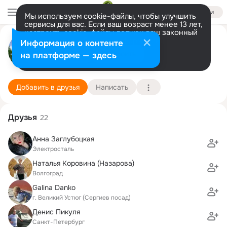
Войти
Мы используем cookie-файлы, чтобы улучшить
сервисы для вас. Если ваш возраст менее 13 лет,
настроить cookie-файлы должен ваш законный
Алексей Заглубоцкий
представитель.
Больше информации
Информация о контенте
Разрешить все
Настроить
на платформе — здесь
Питер
17 июля (47 лет)
4 школа
Подробнее
Добавить в друзья
Написать
Друзья
22
Анна Заглубоцкая
Электросталь
Наталья Коровина (Назарова)
Волгоград
Galina Danko
г. Великий Устюг (Сергиев посад)
Денис Пикуля
Санкт-Петербург