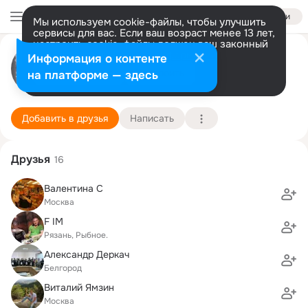
Войти
Мы используем cookie-файлы, чтобы улучшить
сервисы для вас. Если ваш возраст менее 13 лет,
настроить cookie-файлы должен ваш законный
Евгений Петроff-Водкинъ
представитель.
Больше информации
Информация о контенте
Разрешить все
Настроить
на платформе — здесь
Люберцы
23 апреля (49 лет)
1021 школа (с гимназическими классами)
Подробнее
Добавить в друзья
Написать
Друзья
16
Валентина С
Москва
F IM
Рязань, Рыбное.
Александр Деркач
Белгород
Виталий Ямзин
Москва