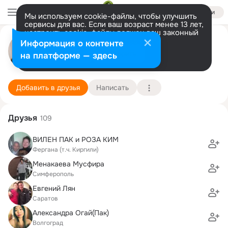
Войти
Мы используем cookie-файлы, чтобы улучшить
сервисы для вас. Если ваш возраст менее 13 лет,
настроить cookie-файлы должен ваш законный
Лариса Ким
представитель.
Больше информации
Информация о контенте
Разрешить все
Настроить
на платформе — здесь
Фергана
6 сентября (58 лет)
2 школа (Гимназия мировых языков)
Подробнее
Добавить в друзья
Написать
Друзья
109
ВИЛЕН ПАК и РОЗА КИМ
Фергана (т.ч. Киргили)
Менакаева Мусфира
Симферополь
Евгений Лян
Саратов
Александра Огай(Пак)
Волгоград