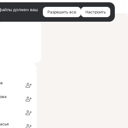
Войти
e-файлы должен ваш
Разрешить все
Настроить
Правая
ий визит: 21 мая 2013
колонка
ев
ова
асья