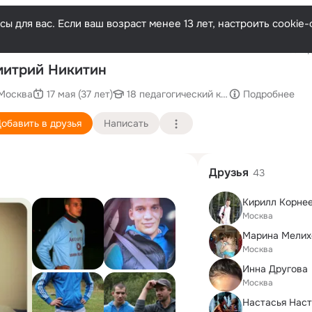
ы для вас. Если ваш возраст менее 13 лет, настроить cooki
Последн
итрий Никитин
Москва
17 мая (37 лет)
18 педагогический колледж "Митино"
Подробнее
обавить в друзья
Написать
Друзья
43
Кирилл Корне
Москва
Марина Мелих
Москва
Инна Другова
Москва
Настасья Наст