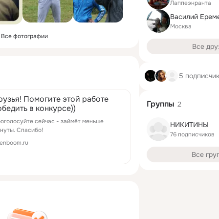
Лаппеэнранта
Василий Ерем
Москва
Все фотографии
Все дру
5 подписчи
рузья! Помогите этой работе
Группы
2
обедить в конкурсе))
оголосуйте сейчас - займёт меньше
НИКИТИНЫ
нуты. Спасибо!
76 подписчиков
enboom.ru
Все гру