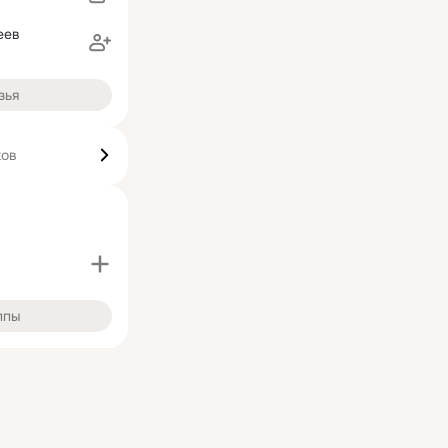
еев
зья
ков
ппы