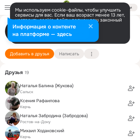
Войти
Мы используем cookie-файлы, чтобы улучшить
сервисы для вас. Если ваш возраст менее 13 лет,
настроить cookie-файлы должен ваш законный
Марина Середа
представитель.
Больше информации
Информация о контенте
Разрешить все
Настроить
на платформе — здесь
Москва
5 декабря (65 лет)
2 школа
Подробнее
Добавить в друзья
Написать
Друзья
19
Наталья Балина (Жукова)
Сальск
Kсения Рафаилова
Керчь
Наталья Забродина (Забродова)
Ростов-на-Дону
Михаил Ходаковский
Керчь