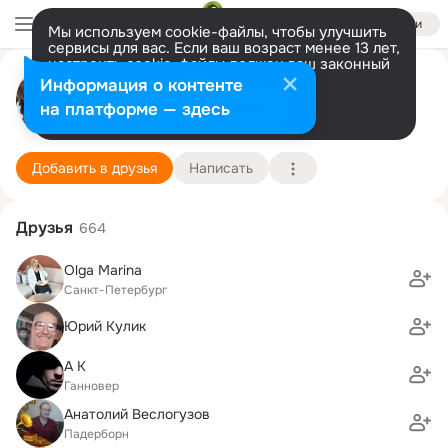
Войти
Мы используем cookie-файлы, чтобы улучшить
сервисы для вас. Если ваш возраст менее 13 лет,
настроить cookie-файлы должен ваш законный
представитель.
Больше информации
Евгения Рехсон
Информация о контенте
Разрешить все
Настроить
на платформе — здесь
Ганновер
8 февраля
Подробнее
Добавить в друзья
Написать
Друзья
664
Olga Marina
Санкт-Петербург
Юрий Кулик
A K
Ганновер
Анатолий Веслогузов
Падерборн