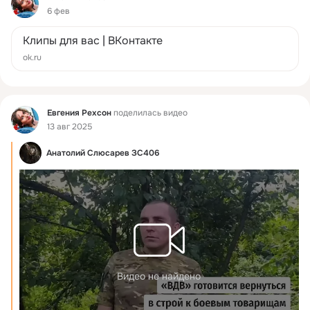
6 фев
Клипы для вас | ВКонтакте
ok.ru
Фид
Евгения Рехсон
поделилась видео
13 авг 2025
Анатолий Слюсарев ЗС406
Видео не найдено