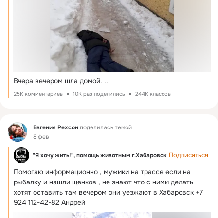
Вчера вечером шла домой.
 ...
25K комментариев
10K раз поделились
244K классов
Фид
Евгения Рехсон
поделилась темой
8 фев
Подписаться
"Я хочу жить!", помощь животным г.Хабаровск
Помогаю информационно , мужики на трассе если на 
рыбалку и нашли щенков , не знают что с ними делать 
хотят оставить там вечером они уезжают в Хабаровск +7 
924 112-42-82 Андрей