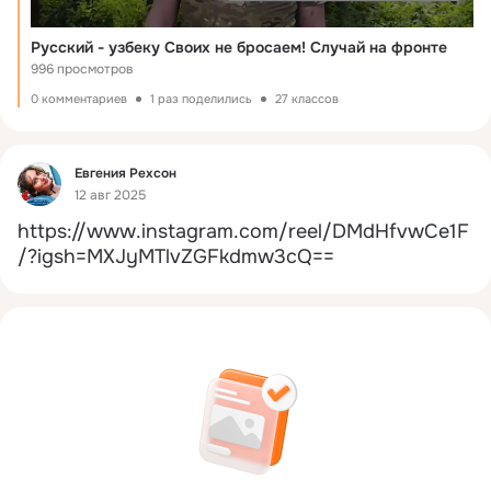
Русский - узбеку Своих не бросаем! Случай на фронте
996 просмотров
0 комментариев
1 раз поделились
27 классов
Фид
Евгения Рехсон
12 авг 2025
https://www.instagram.com/reel/DMdHfvwCe1F
/?igsh=MXJyMTlvZGFkdmw3cQ==