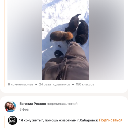
8 комментариев
24 раза поделились
150 классов
Фид
Евгения Рехсон
поделилась темой
8 фев
Подписаться
"Я хочу жить!", помощь животным г.Хабаровск