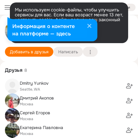
Войти
Мы используем cookie-файлы, чтобы улучшить
сервисы для вас. Если ваш возраст менее 13 лет,
настроить cookie-файлы должен ваш законный
представитель.
Больше информации
Сергей Александрович
Информация о контенте
Разрешить все
Настроить
на платформе — здесь
Москва
31 декабря (51 год)
Подробнее
Добавить в друзья
Написать
Друзья
8
Dmitry Yunkov
Seattle, WA
Дмитрий Акопов
Москва
Сергей Егоров
Москва
Екатерина Павловна
Москва