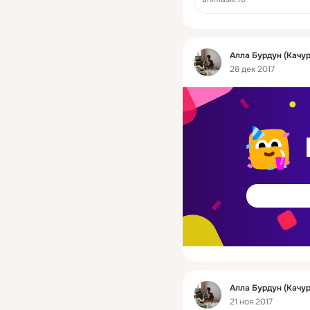
Фид
Алла Бурдун (Качу
28 дек 2017
Фид
Алла Бурдун (Качу
21 ноя 2017