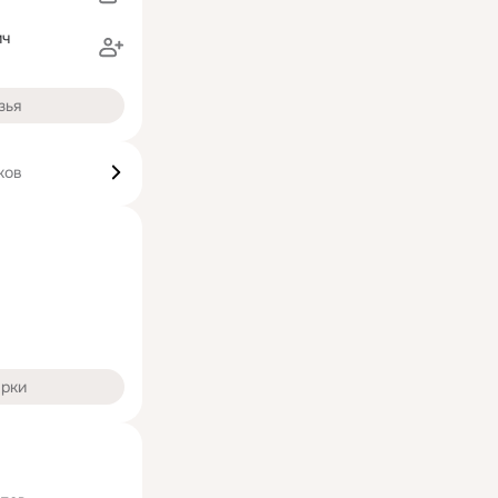
ич
зья
ков
арки