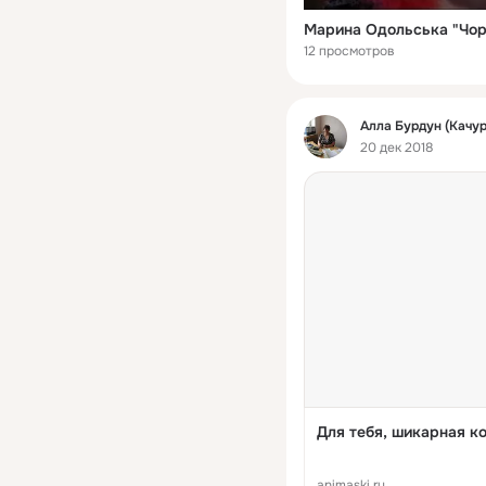
Марина Одольська "Чор
12 просмотров
Фид
Алла Бурдун (Качу
20 дек 2018
Для тебя, шикарная к
animaski.ru