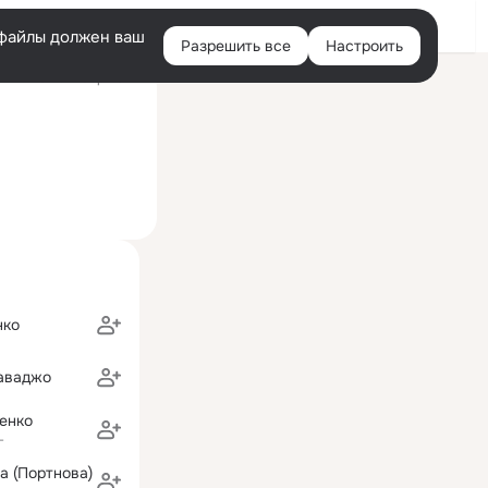
Войти
e-файлы должен ваш
Разрешить все
Настроить
Правая
ий визит: 12 апр 2022
колонка
нко
аваджо
енко
г
а (Портнова)