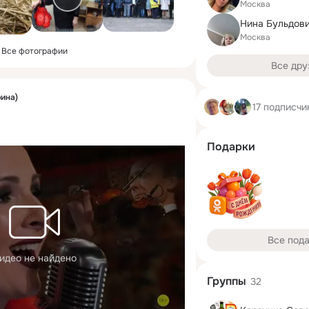
Москва
Нина Бульдов
Москва
Все фотографии
Все дру
рина)
17 подписчи
Подарки
Все под
идео не найдено
Группы
32