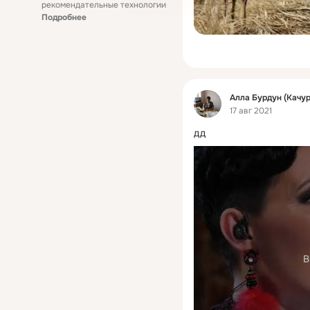
рекомендательные технологии
Подробнее
Фид
Алла Бурдун (Качу
17 авг 2021
дд
В