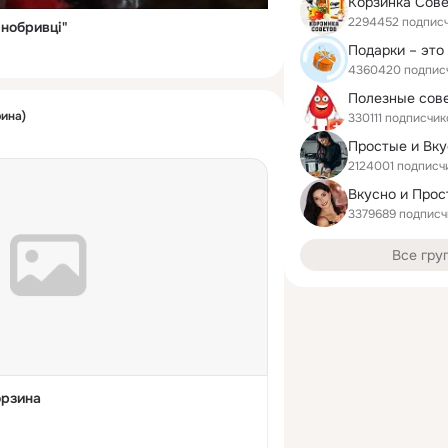
Корзинка Сов
2294452 подпис
нобривці"
Подарки – это
4360420 подпис
Полезные сов
рина)
330111 подписчик
2124001 подписч
Вкусно и Прос
3379689 подписч
Все гру
орзина