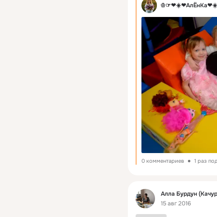
♔☞❤☀️❤АлËнКа❤☀️
0 комментариев
1 раз по
Фид
Алла Бурдун (Качу
15 авг 2016