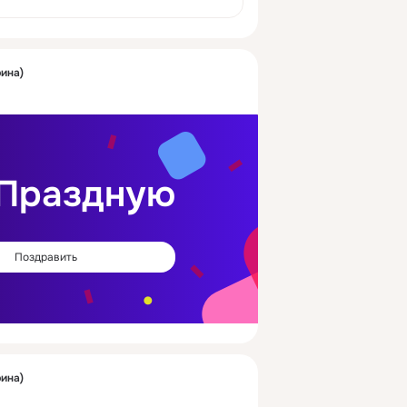
рина)
Праздную
Поздравить
рина)