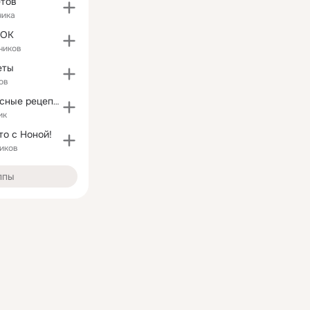
етов
чика
 ОК
чиков
еты
ов
Простые и Вкусные рецепты
ик
то c Ноной!
иков
ппы