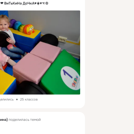
❤ ВиТьКиНа ДоЧкА♥☀️♥☜♔
делились
25 классов
рина)
поделилась темой