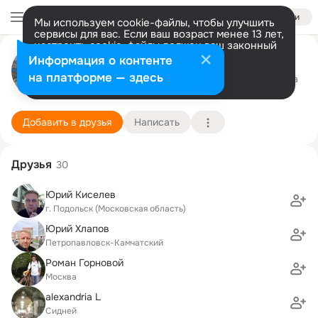
Войти
Мы используем cookie-файлы, чтобы улучшить
сервисы для вас. Если ваш возраст менее 13 лет,
настроить cookie-файлы должен ваш законный
Андрей Казаков
представитель.
Больше информации
Информация о контенте
Разрешить все
Настроить
на платформе — здесь
Одинцово
9 марта (53 года)
542 школа
Подробнее
Добавить в друзья
Написать
Друзья
30
Юрий Киселев
г. Подольск (Московская область)
Юрий Хлапов
Петропавловск-Камчатский
Роман Горновой
Москва
alexandria L
Сидней