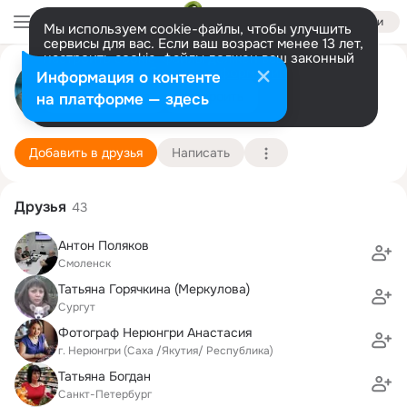
Войти
Мы используем cookie-файлы, чтобы улучшить
сервисы для вас. Если ваш возраст менее 13 лет,
настроить cookie-файлы должен ваш законный
представитель.
Больше информации
Александр Сысолин
Информация о контенте
Разрешить все
Настроить
на платформе — здесь
Санкт-Петербург
20 мая
Подробнее
Добавить в друзья
Написать
Друзья
43
Антон Поляков
Смоленск
Татьяна Горячкина (Меркулова)
Сургут
Фотограф Нерюнгри Анастасия
г. Нерюнгри (Саха /Якутия/ Республика)
Татьяна Богдан
Санкт-Петербург