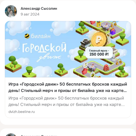
Фид
Александр Сысолин
9 авг 2024
Игра «Городской движ» 50 бесплатных бросков каждый
день! Стильный мерч и призы от билайна уже на карте.
Дойдите до главного приза в 250 000 рублей.
Игра «Городской движ» 50 бесплатных бросков каждый
день! Стильный мерч и призы от билайна уже на карте...
dvizh.beeline.ru
Фид