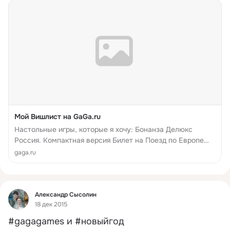
Мой Вишлист на GaGa.ru
Настольные игры, которые я хочу: Бонанза Делюкс
Россия. Компактная версия Билет на Поезд по Европе
Экивоки Испорченный Телефон Фото-художник
gaga.ru
Фид
Александр Сысолин
18 дек 2015
#gagagames и #новыйгод