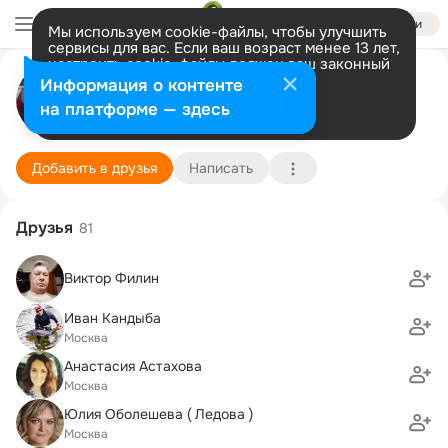
Войти
Мы используем cookie-файлы, чтобы улучшить
сервисы для вас. Если ваш возраст менее 13 лет,
настроить cookie-файлы должен ваш законный
представитель.
Больше информации
Денис Емельянов
Информация о контенте
Разрешить все
Настроить
на платформе — здесь
Москва
18 июля
Подробнее
Добавить в друзья
Написать
Друзья
81
Виктор Филин
Иван Кандыба
Москва
Анастасия Астахова
Москва
Юлия Оболешева ( Ледова )
Москва