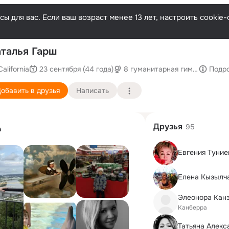
ы для вас. Если ваш возраст менее 13 лет, настроить cooki
По
талья Гарш
California
23 сентября (44 года)
8 гуманитарная гимназия
Подр
обавить в друзья
Написать
Друзья
95
а
Евгения Туние
Елена Кызылч
Элеонора Кан
Канберра
Татьяна Алекс