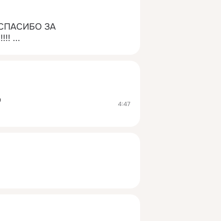
СПАСИБО ЗА 
!!
 ...
u
4:47