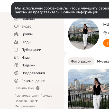
Мы используем cookie-файлы, чтобы улучшить сервис
законный представитель.
Больше информации
Левая
Главная
колонка
На
Видео
Группы
Люди
Д
Публикации
Игры
Фотографии
Музык
Подарки
Поздравления
Рекомендации
Сменить язык
Рекламодателям
Помощь
Новости
Ещё
Мы применяем