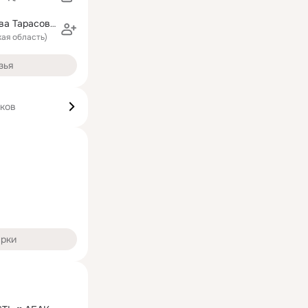
Анна Мартынова Тарасова Борисюк
кая область)
зья
иков
арки