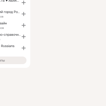
НЕДВИЖИМОСТЬ ♥ АБАКАН
Абакан - лучший город России!
ков
зайн
ков
Информационно-справочная служба для русских в США
в
y Russians
ппы