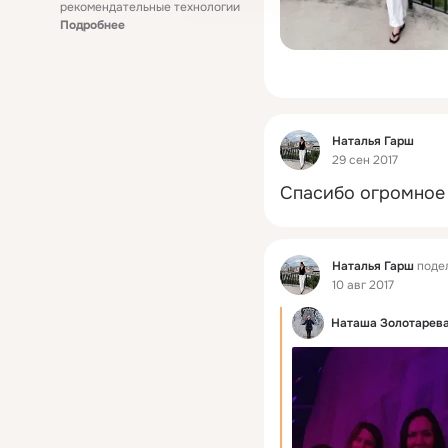
рекомендательные технологии
Подробнее
Фид
Наталья Гарш
29 сен 2017
Спасибо огромное 
Фид
Наталья Гарш
поде
10 авг 2017
Наташа Золотарев