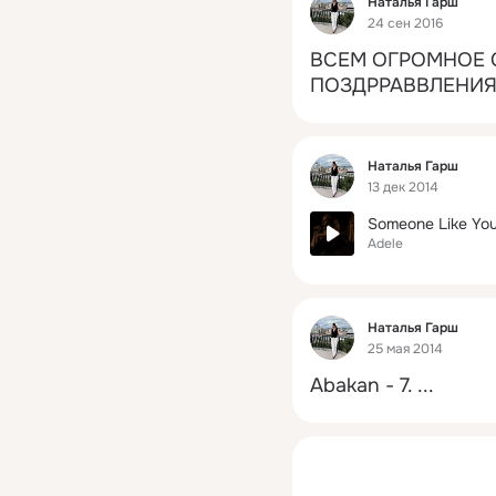
Наталья Гарш
24 сен 2016
ВСЕМ ОГРОМНОЕ 
ПОЗДРРАВВЛЕНИЯ!!
Фид
Наталья Гарш
13 дек 2014
Someone Like Yo
Adele
Фид
Наталья Гарш
25 мая 2014
Abakan - 7.
 ...