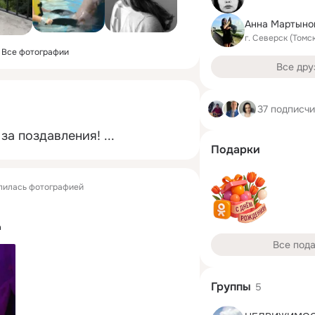
г. Северск (Томс
Все фотографии
Все дру
37 подписч
за поздавления!
 ...
Подарки
лилась фотографией
а
Все под
Группы
5