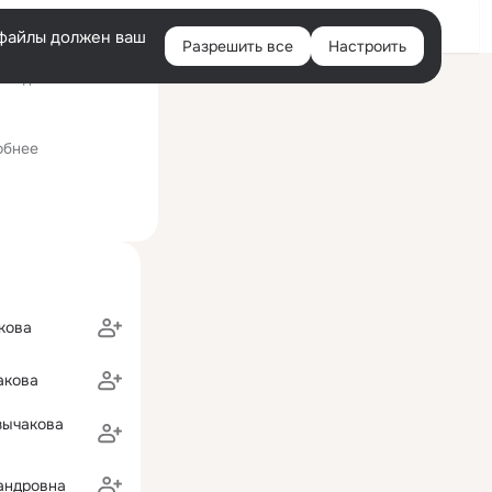
Войти
e-файлы должен ваш
Разрешить все
Настроить
Правая
следний визит: 15 июл
колонка
обнее
кова
акова
зычакова
андровна