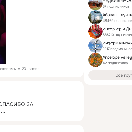
87 подписчиков
48469 подписчи
Интерьер и Ди
868710 подписчи
2217 подписчико
Antelope Valle
42 подписчика
поделились
20 классов
Все гру
СПАСИБО ЗА 
 ...