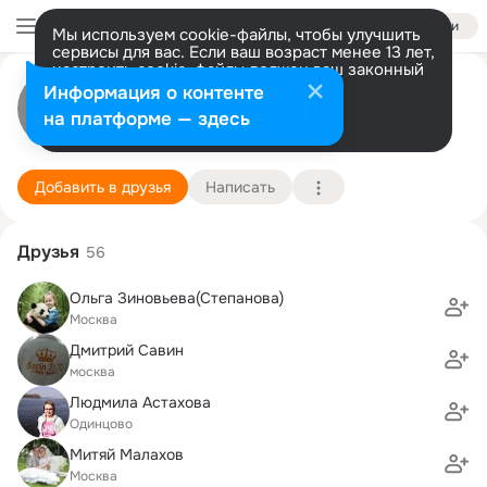
Войти
Мы используем cookie-файлы, чтобы улучшить
сервисы для вас. Если ваш возраст менее 13 лет,
настроить cookie-файлы должен ваш законный
Сергей Смирнов
представитель.
Больше информации
Информация о контенте
Разрешить все
Настроить
на платформе — здесь
Москва
2 декабря (42 года)
СГА, Современная гуманитарная академия (быв
Подробнее
Добавить в друзья
Написать
Друзья
56
Ольга Зиновьева(Степанова)
Москва
Дмитрий Савин
москва
Людмила Астахова
Одинцово
Митяй Малахов
Москва