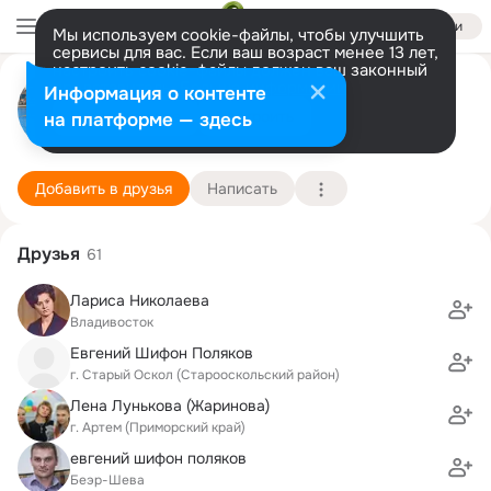
Войти
Мы используем cookie-файлы, чтобы улучшить
сервисы для вас. Если ваш возраст менее 13 лет,
настроить cookie-файлы должен ваш законный
Светлана Осипова
представитель.
Больше информации
Информация о контенте
Разрешить все
Настроить
на платформе — здесь
Москва
3 ноября (49 лет)
19 школа
Подробнее
Добавить в друзья
Написать
Друзья
61
Лариса Николаева
Владивосток
Евгений Шифон Поляков
г. Старый Оскол (Старооскольский район)
Лена Лунькова (Жаринова)
г. Артем (Приморский край)
евгений шифон поляков
Беэр-Шева