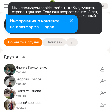
Войти
Мы используем cookie-файлы, чтобы улучшить
сервисы для вас. Если ваш возраст менее 13 лет,
настроить cookie-файлы должен ваш законный
Екатерина Шуплецова
представитель.
Больше информации
Информация о контенте
Разрешить все
Настроить
на платформе — здесь
Москва
28 декабря (35 лет)
1515 гимназия
Подробнее
Добавить в друзья
Написать
Друзья
134
Яночка Груколенко
Москва
Георгий Козлов
Москва
Юлия Ульянова
Москва
сергей корнеев
москва