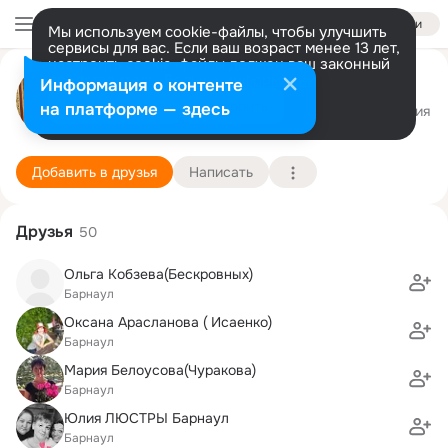
Войти
Мы используем cookie-файлы, чтобы улучшить
сервисы для вас. Если ваш возраст менее 13 лет,
настроить cookie-файлы должен ваш законный
Анна Каплун
представитель.
Больше информации
Информация о контенте
Разрешить все
Настроить
на платформе — здесь
Барнаул
7 февраля (48 лет)
45 гимназия
Подробнее
Добавить в друзья
Написать
Друзья
50
Ольга Кобзева(Бескровных)
Барнаул
Оксана Арасланова ( Исаенко)
Барнаул
Мария Белоусова(Чуракова)
Барнаул
Юлия ЛЮСТРЫ Барнаул
Барнаул