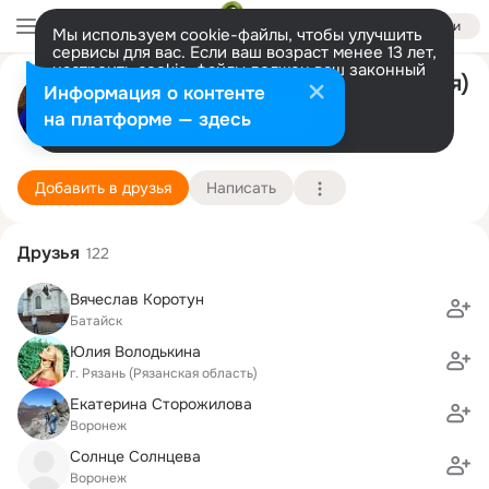
Войти
Мы используем cookie-файлы, чтобы улучшить
сервисы для вас. Если ваш возраст менее 13 лет,
настроить cookie-файлы должен ваш законный
Екатерина Царева (Голишевская)
представитель.
Больше информации
Информация о контенте
Разрешить все
Настроить
на платформе — здесь
Москва
7 декабря (40 лет)
4 гимназия им. И.С. Никитина
Подробнее
Добавить в друзья
Написать
Друзья
122
Вячеслав Коротун
Батайск
Юлия Володькина
г. Рязань (Рязанская область)
Екатерина Сторожилова
Воронеж
Солнце Солнцева
Воронеж