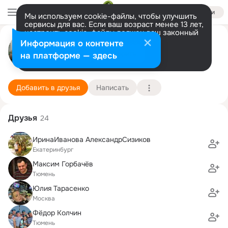
Войти
Мы используем cookie-файлы, чтобы улучшить
сервисы для вас. Если ваш возраст менее 13 лет,
настроить cookie-файлы должен ваш законный
ирина Фоминцева(Макарова)
представитель.
Больше информации
Информация о контенте
Разрешить все
Настроить
на платформе — здесь
москва
23 мая (56 лет)
35 школа
Подробнее
Добавить в друзья
Написать
Друзья
24
ИринаИванова АлександрСизиков
Екатеринбург
Максим Горбачёв
Тюмень
Юлия Тарасенко
Москва
Фёдор Колчин
Тюмень